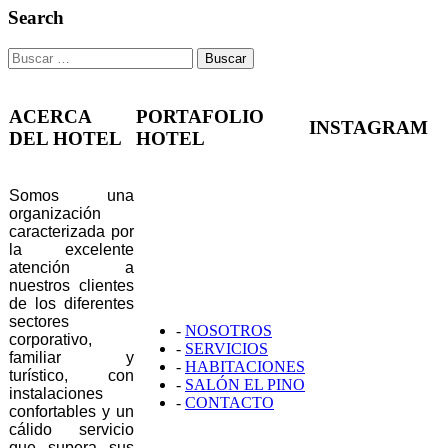
de
Search
entradas
Buscar:
ACERCA
PORTAFOLIO
INSTAGRAM
DEL HOTEL
HOTEL
Somos una
organización
caracterizada por
la excelente
atención a
nuestros clientes
de los diferentes
sectores
-
NOSOTROS
corporativo,
-
SERVICIOS
familiar y
-
HABITACIONES
turístico, con
-
SALÓN EL PINO
instalaciones
-
CONTACTO
confortables y un
cálido servicio
que supera sus